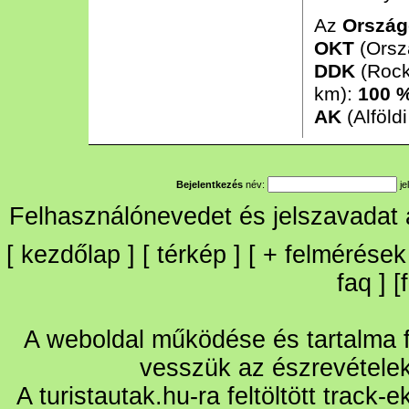
Az
Ország
OKT
(Orsz
DDK
(Rock
km):
100 
AK
(Alföld
Bejelentkezés
név:
je
Felhasználónevedet és jelszavadat
[
kezdőlap
] [
térkép
] [
+
felmérések
faq
] [
A weboldal működése és tartalma fo
vesszük az észrevétele
A turistautak.hu-ra feltöltött track-