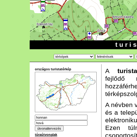
t u r i 
országos turistatérkép
A
turist
fejlődő n
hozzáf
térképszol
A névben vá
és a telep
elektroni
Ezen túl
csoportos
túraútvonalak