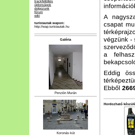
trackfeltöltés
információk
újdonságok
dolgozunk
fórum
A nagysz
wiki
csapat mun
turistautak wapon:
http://wap.turistautak.hu
térképrajz
végzünk - 
Galéria
szerveződő
a felhasz
bekapcsoló
Eddig ös
térképeztün
Ebből
266
Penzión Murán
Hordozható készülé
Koronás-kút