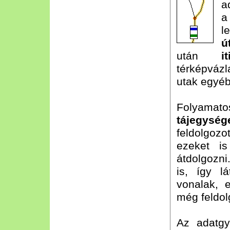
a
a
l
ú
után
it
térképvázl
utak egyéb
Folyama
tájegység
feldolgozo
ezeket i
átdolgozni
is, így l
vonalak, e
még feldol
Az adatgy