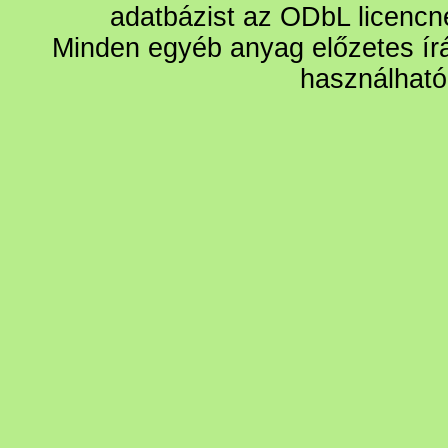
adatbázist az ODbL licencn
Minden egyéb anyag előzetes írá
használható