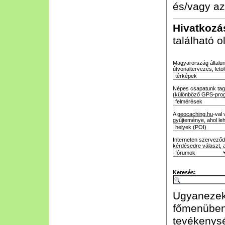
és/vagy az
Hivatkozá
található 
Magyarország általunk
útvonaltervezés, letöl
Népes csapatunk tagja
(különböző GPS-prog
A
geocaching.hu
-val
gyűjteménye, ahol leh
Interneten szerveződő
kérdésedre választ, 
Keresés:
Ugyanezeke
főmenüben
tevékenysé