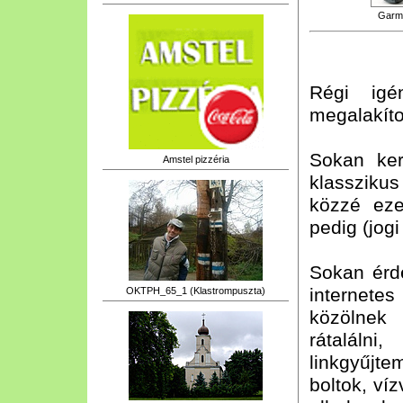
Garm
Régi igén
megalakíto
Sokan ke
Amstel pizzéria
klasszikus
közzé eze
pedig (jog
Sokan érd
internete
OKTPH_65_1 (Klastrompuszta)
közölnek
rátaláln
linkgyűjt
boltok, víz