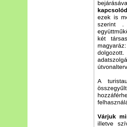
bejárá
kapcsoló
ezek is m
szerint 
együttmű
két társa
magyaráz: 
dolgozot
adatszolg
útvonalter
A turist
összegy
hozzáférh
felhasználá
Várjuk mi
illetve s