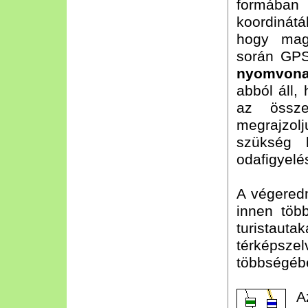
formába
koordinátá
hogy magu
során GP
nyomvonal
abból áll,
az össze
megrajzol
szükség k
odafigyelé
A végered
innen több
turistauta
térképsz
többségébe
A