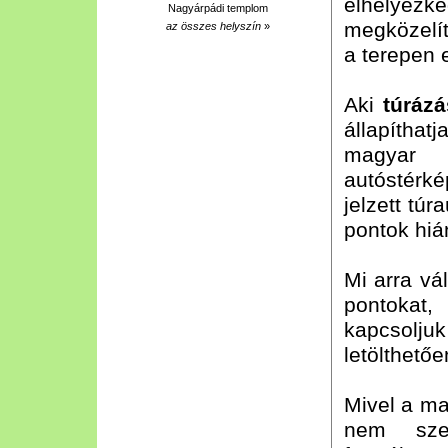
elhelyezk
Nagyárpádi templom
megközelít
az összes helyszín
»
a terepen 
Aki
túráz
állapítha
magyar t
autóstérké
jelzett túr
pontok hiá
Mi arra vá
pontokat,
kapcsolju
letölthető
Mivel a ma
nem szer