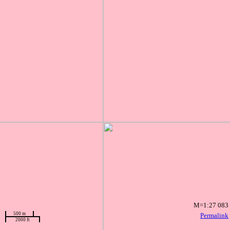
M=1:27 083
500 m
Permalink
2000 ft