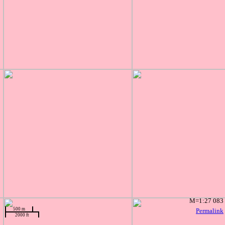
M=1:27 083
500 m
Permalink
2000 ft