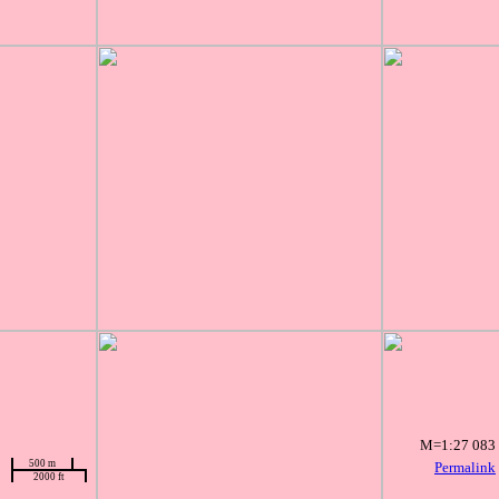
M=1:27 083
500 m
Permalink
2000 ft