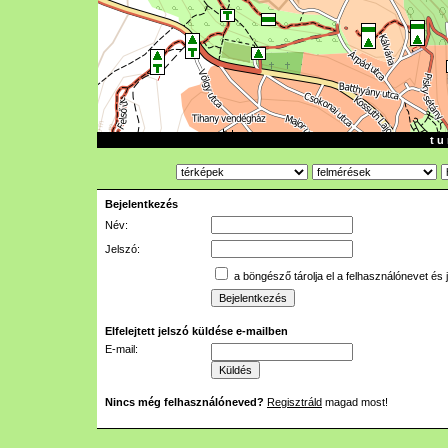
t u 
Bejelentkezés
Név:
Jelszó:
a böngésző tárolja el a felhasználónevet és 
Elfelejtett jelszó küldése e-mailben
E-mail:
Nincs még felhasználóneved?
Regisztráld
magad most!