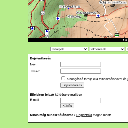
t u 
Bejelentkezés
Név:
Jelszó:
a böngésző tárolja el a felhasználónevet és 
Elfelejtett jelszó küldése e-mailben
E-mail:
Nincs még felhasználóneved?
Regisztráld
magad most!