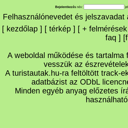
Bejelentkezés
név:
je
Felhasználónevedet és jelszavadat
[
kezdőlap
] [
térkép
] [
+
felmérések
faq
] [
A weboldal működése és tartalma fo
vesszük az észrevétele
A turistautak.hu-ra feltöltött track-
adatbázist az ODbL licencn
Minden egyéb anyag előzetes írá
használható