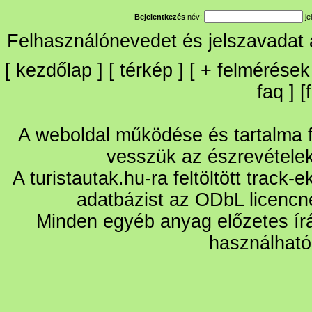
Bejelentkezés
név:
je
Felhasználónevedet és jelszavadat
[
kezdőlap
] [
térkép
] [
+
felmérések
faq
] [
A weboldal működése és tartalma fo
vesszük az észrevétele
A turistautak.hu-ra feltöltött track-
adatbázist az ODbL licencn
Minden egyéb anyag előzetes írá
használható