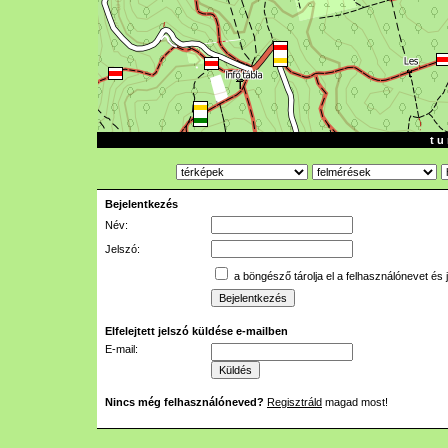
t u 
Bejelentkezés
Név:
Jelszó:
a böngésző tárolja el a felhasználónevet és 
Elfelejtett jelszó küldése e-mailben
E-mail:
Nincs még felhasználóneved?
Regisztráld
magad most!