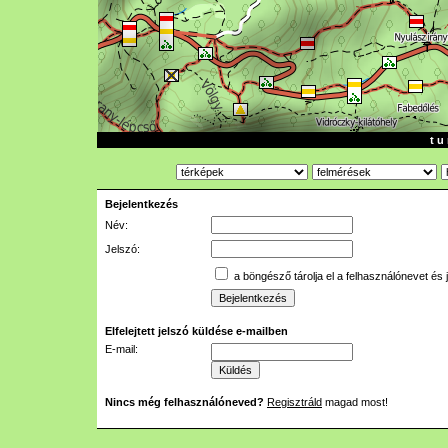
t u 
Bejelentkezés
Név:
Jelszó:
a böngésző tárolja el a felhasználónevet és 
Elfelejtett jelszó küldése e-mailben
E-mail:
Nincs még felhasználóneved?
Regisztráld
magad most!