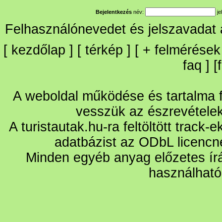
Bejelentkezés
név:
je
Felhasználónevedet és jelszavadat
[
kezdőlap
] [
térkép
] [
+
felmérések
faq
] [
A weboldal működése és tartalma fo
vesszük az észrevétele
A turistautak.hu-ra feltöltött track-
adatbázist az ODbL licencn
Minden egyéb anyag előzetes írá
használható