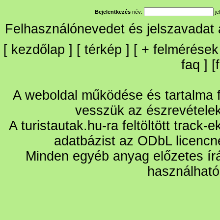
Bejelentkezés
név:
je
Felhasználónevedet és jelszavadat
[
kezdőlap
] [
térkép
] [
+
felmérések
faq
] [
A weboldal működése és tartalma fo
vesszük az észrevétele
A turistautak.hu-ra feltöltött track-
adatbázist az ODbL licencn
Minden egyéb anyag előzetes írá
használható