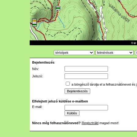
t u 
Bejelentkezés
Név:
Jelszó:
a böngésző tárolja el a felhasználónevet és 
Elfelejtett jelszó küldése e-mailben
E-mail:
Nincs még felhasználóneved?
Regisztráld
magad most!