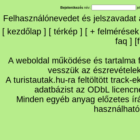
Bejelentkezés
név:
je
Felhasználónevedet és jelszavadat
[
kezdőlap
] [
térkép
] [
+
felmérések
faq
] [
A weboldal működése és tartalma fo
vesszük az észrevétele
A turistautak.hu-ra feltöltött track-
adatbázist az ODbL licencn
Minden egyéb anyag előzetes írá
használható