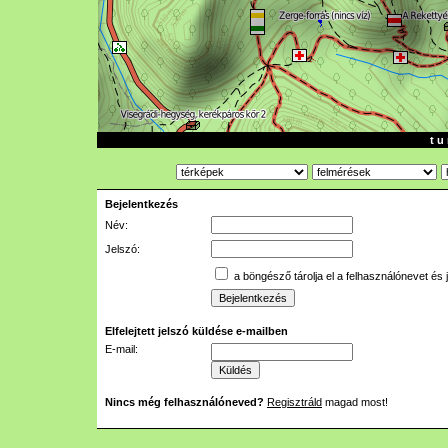
t u 
Bejelentkezés
Név:
Jelszó:
a böngésző tárolja el a felhasználónevet és 
Elfelejtett jelszó küldése e-mailben
E-mail:
Nincs még felhasználóneved?
Regisztráld
magad most!