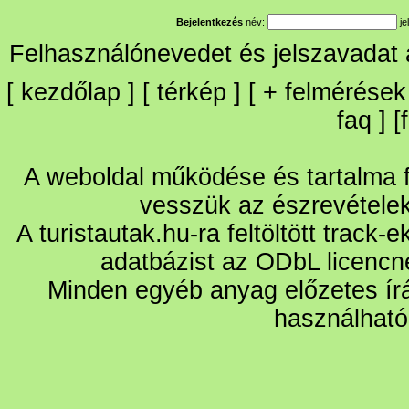
Bejelentkezés
név:
je
Felhasználónevedet és jelszavadat
[
kezdőlap
] [
térkép
] [
+
felmérések
faq
] [
A weboldal működése és tartalma fo
vesszük az észrevétele
A turistautak.hu-ra feltöltött track-
adatbázist az ODbL licencn
Minden egyéb anyag előzetes írá
használható