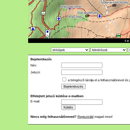
t u 
Bejelentkezés
Név:
Jelszó:
a böngésző tárolja el a felhasználónevet és 
Elfelejtett jelszó küldése e-mailben
E-mail:
Nincs még felhasználóneved?
Regisztráld
magad most!