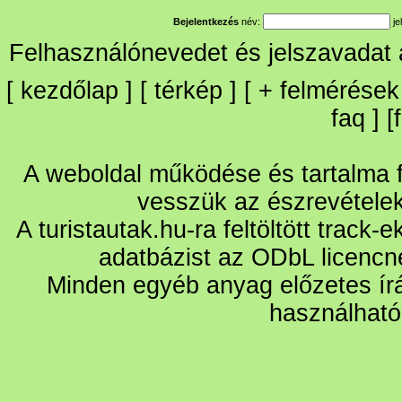
Bejelentkezés
név:
je
Felhasználónevedet és jelszavadat
[
kezdőlap
] [
térkép
] [
+
felmérések
faq
] [
A weboldal működése és tartalma fo
vesszük az észrevétele
A turistautak.hu-ra feltöltött track-
adatbázist az ODbL licencn
Minden egyéb anyag előzetes írá
használható