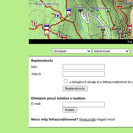
t u 
Bejelentkezés
Név:
Jelszó:
a böngésző tárolja el a felhasználónevet és 
Elfelejtett jelszó küldése e-mailben
E-mail:
Nincs még felhasználóneved?
Regisztráld
magad most!