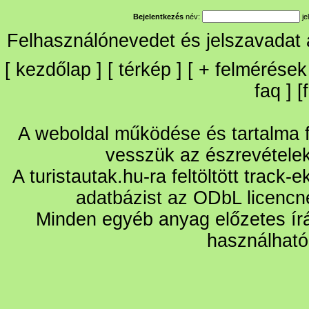
Bejelentkezés
név:
je
Felhasználónevedet és jelszavadat
[
kezdőlap
] [
térkép
] [
+
felmérések
faq
] [
A weboldal működése és tartalma fo
vesszük az észrevétele
A turistautak.hu-ra feltöltött track-
adatbázist az ODbL licencn
Minden egyéb anyag előzetes írá
használható