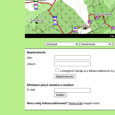
t u 
Bejelentkezés
Név:
Jelszó:
a böngésző tárolja el a felhasználónevet és 
Elfelejtett jelszó küldése e-mailben
E-mail:
Nincs még felhasználóneved?
Regisztráld
magad most!