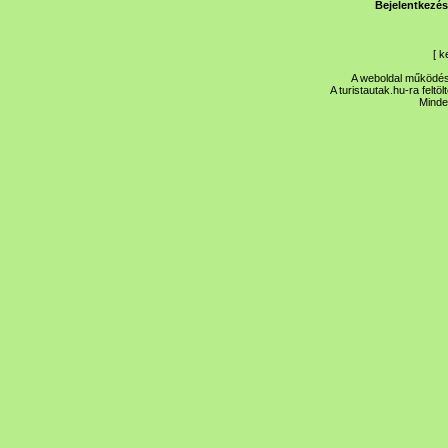
Bejelentkezés
[
k
A weboldal működése
A turistautak.hu-ra feltö
Minde