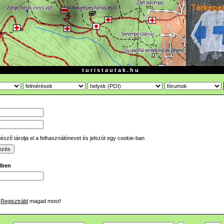
t u r i s t a u t a k . h u
sző tárolja el a felhasználónevet és jelszót egy cookie-ban
ilben
Regisztráld
magad most!