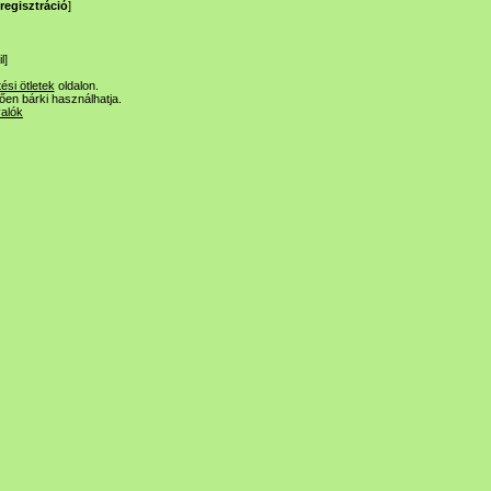
regisztráció
]
l
]
tési ötletek
oldalon.
lően bárki használhatja.
valók