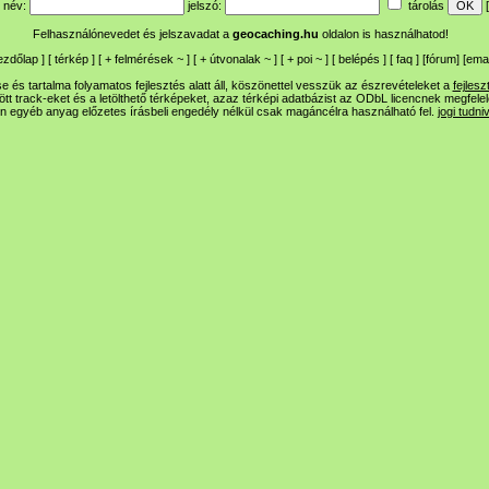
név:
jelszó:
tárolás
[
Felhasználónevedet és jelszavadat a
geocaching.hu
oldalon is használhatod!
ezdőlap
] [
térkép
] [
+
felmérések
~
] [
+
útvonalak
~
] [
+
poi
~
] [
belépés
] [
faq
] [
fórum
]
[
emai
 és tartalma folyamatos fejlesztés alatt áll, köszönettel vesszük az észrevételeket a
fejlesz
ltött track-eket és a letölthető térképeket, azaz térképi adatbázist az ODbL licencnek megfele
n egyéb anyag előzetes írásbeli engedély nélkül csak magáncélra használható fel.
jogi tudni