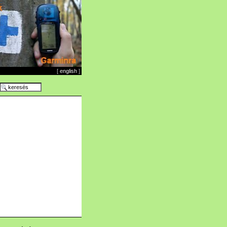
[
english
]