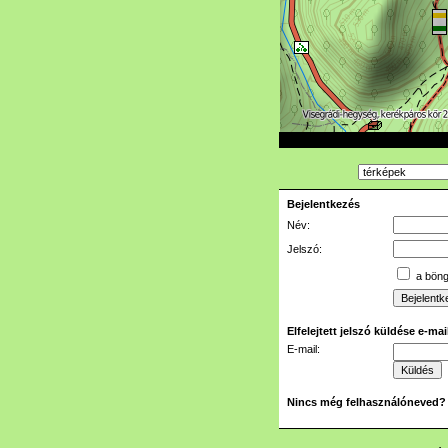
Bejelentkezés
Név:
Jelszó:
a böngé
Elfelejtett jelszó küldése e-ma
E-mail:
Nincs még felhasználóneved?