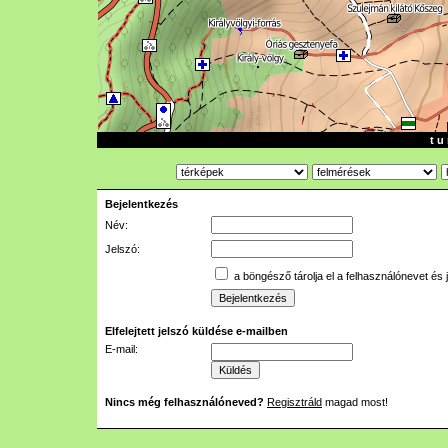
t u 
Bejelentkezés
Név:
Jelszó:
a böngésző tárolja el a felhasználónevet és 
Elfelejtett jelszó küldése e-mailben
E-mail:
Nincs még felhasználóneved?
Regisztráld
magad most!