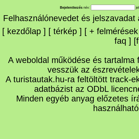
Bejelentkezés
név:
je
Felhasználónevedet és jelszavadat
[
kezdőlap
] [
térkép
] [
+
felmérések
faq
] [
A weboldal működése és tartalma fo
vesszük az észrevétele
A turistautak.hu-ra feltöltött track-
adatbázist az ODbL licencn
Minden egyéb anyag előzetes írá
használható