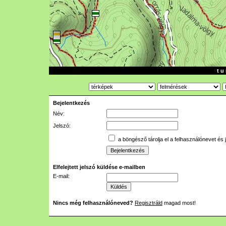
t u 
Bejelentkezés
Név:
Jelszó:
a böngésző tárolja el a felhasználónevet és 
Elfelejtett jelszó küldése e-mailben
E-mail:
Nincs még felhasználóneved?
Regisztráld
magad most!