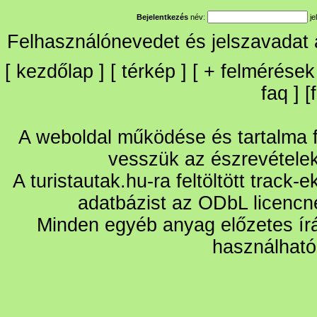
Bejelentkezés
név:
je
Felhasználónevedet és jelszavadat
[
kezdőlap
] [
térkép
] [
+
felmérések
faq
] [
A weboldal működése és tartalma fo
vesszük az észrevétele
A turistautak.hu-ra feltöltött track-
adatbázist az ODbL licencn
Minden egyéb anyag előzetes írá
használható