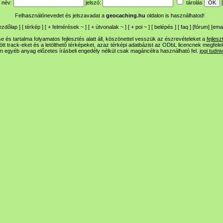
név:
jelszó:
tárolás
[
Felhasználónevedet és jelszavadat a
geocaching.hu
oldalon is használhatod!
ezdőlap
] [
térkép
] [
+
felmérések
~
] [
+
útvonalak
~
] [
+
poi
~
] [
belépés
] [
faq
] [
fórum
]
[
emai
 és tartalma folyamatos fejlesztés alatt áll, köszönettel vesszük az észrevételeket a
fejlesz
ltött track-eket és a letölthető térképeket, azaz térképi adatbázist az ODbL licencnek megfele
n egyéb anyag előzetes írásbeli engedély nélkül csak magáncélra használható fel.
jogi tudni