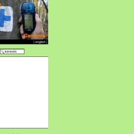
[
english
]