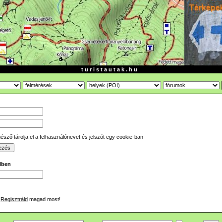
t u r i s t a u t a k . h u
sző tárolja el a felhasználónevet és jelszót egy cookie-ban
ilben
Regisztráld
magad most!