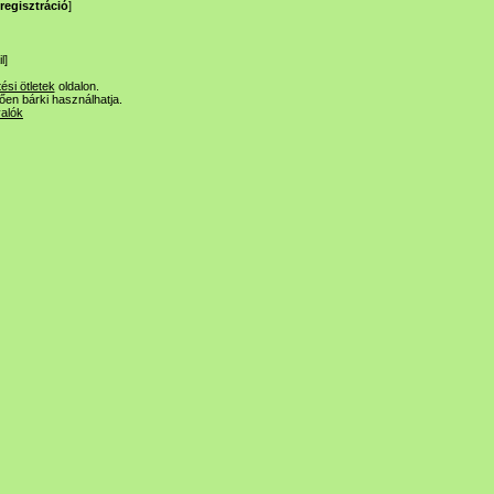
regisztráció
]
l
]
tési ötletek
oldalon.
lően bárki használhatja.
valók