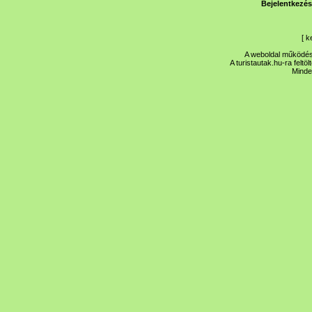
Bejelentkezés
[
k
A weboldal működése
A turistautak.hu-ra feltö
Minde