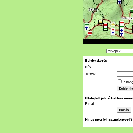
Bejelentkezés
Név:
Jelszó:
a böngé
Elfelejtett jelszó küldése e-ma
E-mail:
Nincs még felhasználóneved?