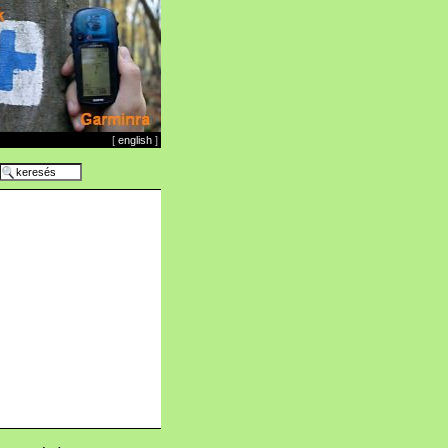
[
english
]