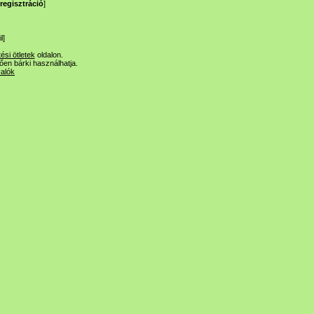
regisztráció
]
l
]
tési ötletek
oldalon.
lően bárki használhatja.
valók