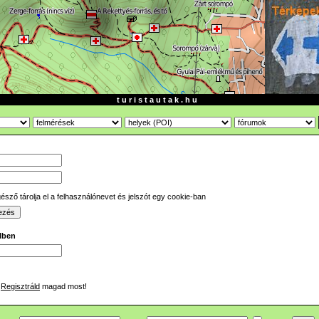
t u r i s t a u t a k . h u
sző tárolja el a felhasználónevet és jelszót egy cookie-ban
ilben
Regisztráld
magad most!