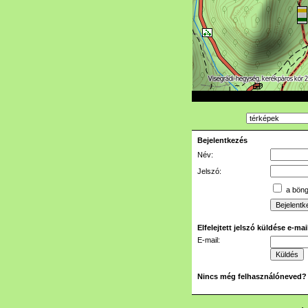
Bejelentkezés
Név:
Jelszó:
a böngé
Elfelejtett jelszó küldése e-ma
E-mail:
Nincs még felhasználóneved?