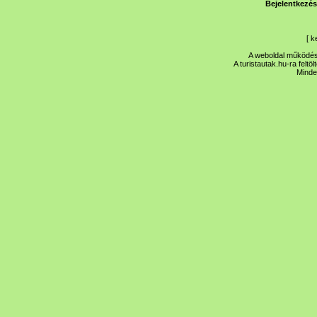
Bejelentkezés
[
k
A weboldal működése
A turistautak.hu-ra feltö
Minde