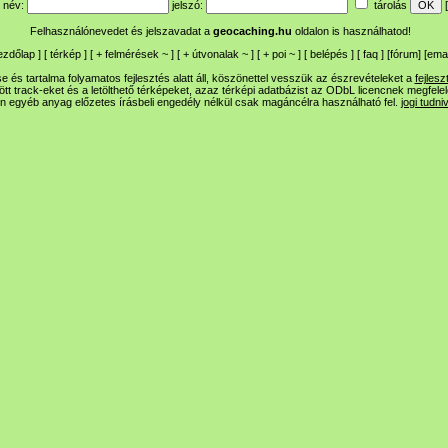
név:
jelszó:
tárolás
[
Felhasználónevedet és jelszavadat a
geocaching.hu
oldalon is használhatod!
ezdőlap
] [
térkép
] [
+
felmérések
~
] [
+
útvonalak
~
] [
+
poi
~
] [
belépés
] [
faq
] [
fórum
]
[
emai
 és tartalma folyamatos fejlesztés alatt áll, köszönettel vesszük az észrevételeket a
fejlesz
ltött track-eket és a letölthető térképeket, azaz térképi adatbázist az ODbL licencnek megfele
n egyéb anyag előzetes írásbeli engedély nélkül csak magáncélra használható fel.
jogi tudni