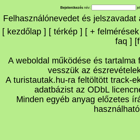
Bejelentkezés
név:
je
Felhasználónevedet és jelszavadat
[
kezdőlap
] [
térkép
] [
+
felmérések
faq
] [
A weboldal működése és tartalma fo
vesszük az észrevétele
A turistautak.hu-ra feltöltött track-
adatbázist az ODbL licencn
Minden egyéb anyag előzetes írá
használható