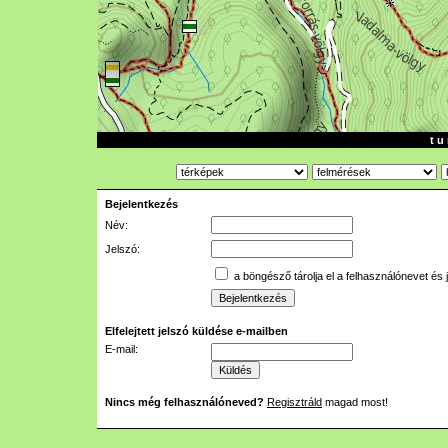
t u 
Bejelentkezés
Név:
Jelszó:
a böngésző tárolja el a felhasználónevet és 
Elfelejtett jelszó küldése e-mailben
E-mail:
Nincs még felhasználóneved?
Regisztráld
magad most!