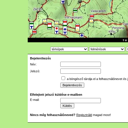
t u 
Bejelentkezés
Név:
Jelszó:
a böngésző tárolja el a felhasználónevet és 
Elfelejtett jelszó küldése e-mailben
E-mail:
Nincs még felhasználóneved?
Regisztráld
magad most!