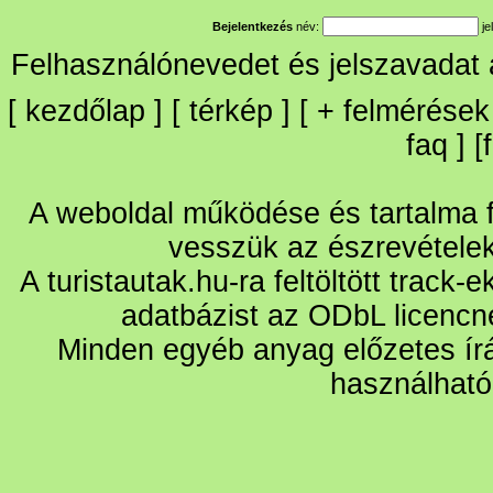
Bejelentkezés
név:
je
Felhasználónevedet és jelszavadat
[
kezdőlap
] [
térkép
] [
+
felmérések
faq
] [
A weboldal működése és tartalma fo
vesszük az észrevétele
A turistautak.hu-ra feltöltött track-
adatbázist az ODbL licencn
Minden egyéb anyag előzetes írá
használható