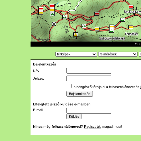
t u 
Bejelentkezés
Név:
Jelszó:
a böngésző tárolja el a felhasználónevet és 
Elfelejtett jelszó küldése e-mailben
E-mail:
Nincs még felhasználóneved?
Regisztráld
magad most!