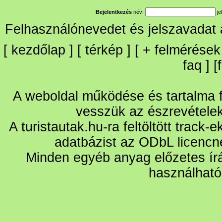
Bejelentkezés
név:
je
Felhasználónevedet és jelszavadat
[
kezdőlap
] [
térkép
] [
+
felmérések
faq
] [
A weboldal működése és tartalma fo
vesszük az észrevétele
A turistautak.hu-ra feltöltött track-
adatbázist az ODbL licencn
Minden egyéb anyag előzetes írá
használható