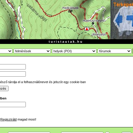
t u r i s t a u t a k . h u
sző tárolja el a felhasználónevet és jelszót egy cookie-ban
ilben
Regisztráld
magad most!