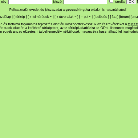
név:
jelszó:
tárolás
[
Felhasználónevedet és jelszavadat a
geocaching.hu
oldalon is használhatod!
ezdőlap
] [
térkép
] [
+
felmérések
~
] [
+
útvonalak
~
] [
+
poi
~
] [
belépés
] [
faq
] [
fórum
]
[
emai
 és tartalma folyamatos fejlesztés alatt áll, köszönettel vesszük az észrevételeket a
fejlesz
ltött track-eket és a letölthető térképeket, azaz térképi adatbázist az ODbL licencnek megfele
n egyéb anyag előzetes írásbeli engedély nélkül csak magáncélra használható fel.
jogi tudni