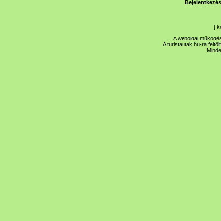
Bejelentkezés
[
k
A weboldal működése
A turistautak.hu-ra feltö
Minde