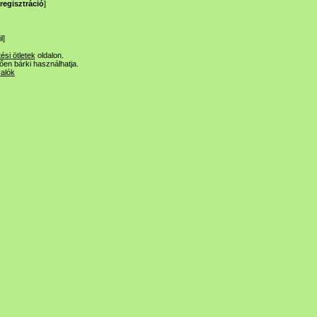
regisztráció
]
l
]
tési ötletek
oldalon.
lően bárki használhatja.
valók