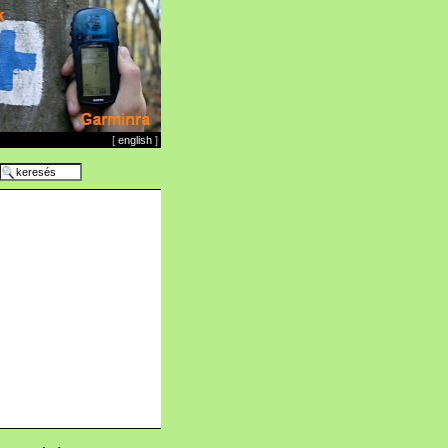
[
english
]