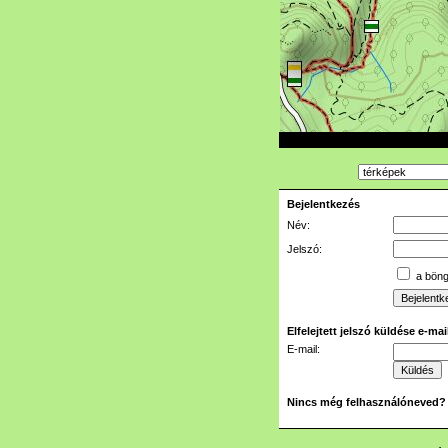
Bejelentkezés
Név:
Jelszó:
a böngé
Elfelejtett jelszó küldése e-ma
E-mail:
Nincs még felhasználóneved?