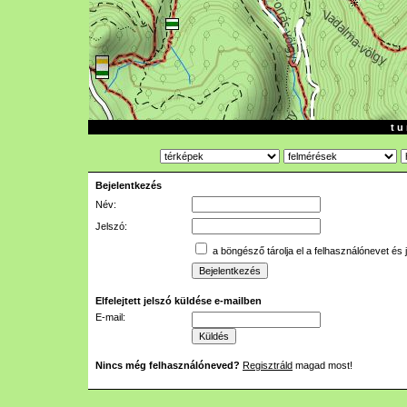
t u 
Bejelentkezés
Név:
Jelszó:
a böngésző tárolja el a felhasználónevet és 
Elfelejtett jelszó küldése e-mailben
E-mail:
Nincs még felhasználóneved?
Regisztráld
magad most!