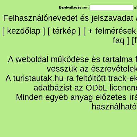
Bejelentkezés
név:
je
Felhasználónevedet és jelszavadat
[
kezdőlap
] [
térkép
] [
+
felmérések
faq
] [
A weboldal működése és tartalma fo
vesszük az észrevétele
A turistautak.hu-ra feltöltött track-
adatbázist az ODbL licencn
Minden egyéb anyag előzetes írá
használható