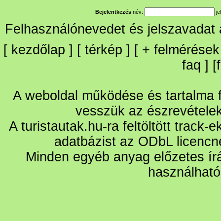
Bejelentkezés
név:
je
Felhasználónevedet és jelszavadat
[
kezdőlap
] [
térkép
] [
+
felmérések
faq
] [
A weboldal működése és tartalma fo
vesszük az észrevétele
A turistautak.hu-ra feltöltött track-
adatbázist az ODbL licencn
Minden egyéb anyag előzetes írá
használható