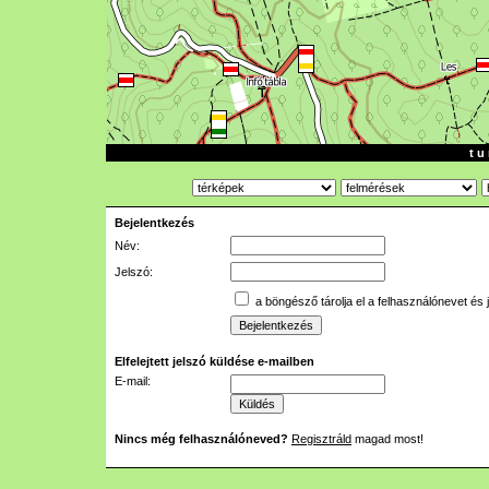
t u 
Bejelentkezés
Név:
Jelszó:
a böngésző tárolja el a felhasználónevet és 
Elfelejtett jelszó küldése e-mailben
E-mail:
Nincs még felhasználóneved?
Regisztráld
magad most!