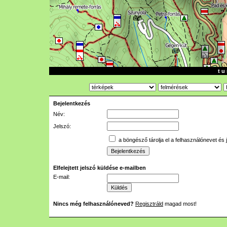
t u 
Bejelentkezés
Név:
Jelszó:
a böngésző tárolja el a felhasználónevet és 
Elfelejtett jelszó küldése e-mailben
E-mail:
Nincs még felhasználóneved?
Regisztráld
magad most!