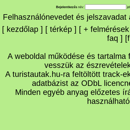
Bejelentkezés
név:
je
Felhasználónevedet és jelszavadat
[
kezdőlap
] [
térkép
] [
+
felmérések
faq
] [
A weboldal működése és tartalma fo
vesszük az észrevétele
A turistautak.hu-ra feltöltött track-
adatbázist az ODbL licencn
Minden egyéb anyag előzetes írá
használható