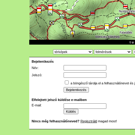
t u 
Bejelentkezés
Név:
Jelszó:
a böngésző tárolja el a felhasználónevet és 
Elfelejtett jelszó küldése e-mailben
E-mail:
Nincs még felhasználóneved?
Regisztráld
magad most!