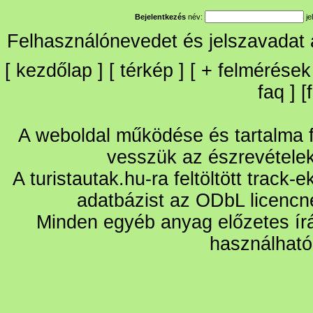
Bejelentkezés
név:
je
Felhasználónevedet és jelszavadat
[
kezdőlap
] [
térkép
] [
+
felmérések
faq
] [
A weboldal működése és tartalma fo
vesszük az észrevétele
A turistautak.hu-ra feltöltött track-
adatbázist az ODbL licencn
Minden egyéb anyag előzetes írá
használható