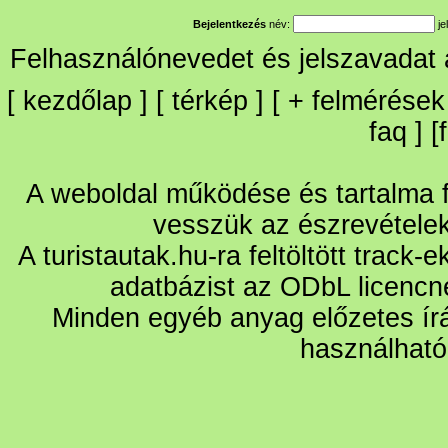
Bejelentkezés
név:
je
Felhasználónevedet és jelszavadat
[
kezdőlap
] [
térkép
] [
+
felmérések
faq
] [
A weboldal működése és tartalma fo
vesszük az észrevétele
A turistautak.hu-ra feltöltött track-
adatbázist az ODbL licencn
Minden egyéb anyag előzetes írá
használható