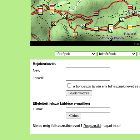
t u 
Bejelentkezés
Név:
Jelszó:
a böngésző tárolja el a felhasználónevet és 
Elfelejtett jelszó küldése e-mailben
E-mail:
Nincs még felhasználóneved?
Regisztráld
magad most!