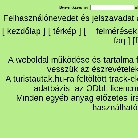
Bejelentkezés
név:
je
Felhasználónevedet és jelszavadat
[
kezdőlap
] [
térkép
] [
+
felmérések
faq
] [
A weboldal működése és tartalma fo
vesszük az észrevétele
A turistautak.hu-ra feltöltött track-
adatbázist az ODbL licencn
Minden egyéb anyag előzetes írá
használható