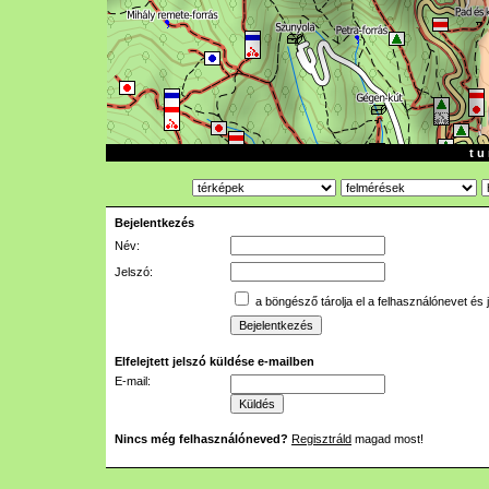
t u 
Bejelentkezés
Név:
Jelszó:
a böngésző tárolja el a felhasználónevet és 
Elfelejtett jelszó küldése e-mailben
E-mail:
Nincs még felhasználóneved?
Regisztráld
magad most!