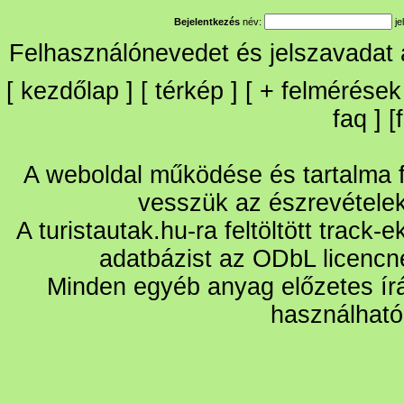
Bejelentkezés
név:
je
Felhasználónevedet és jelszavadat
[
kezdőlap
] [
térkép
] [
+
felmérések
faq
] [
A weboldal működése és tartalma fo
vesszük az észrevétele
A turistautak.hu-ra feltöltött track-
adatbázist az ODbL licencn
Minden egyéb anyag előzetes írá
használható