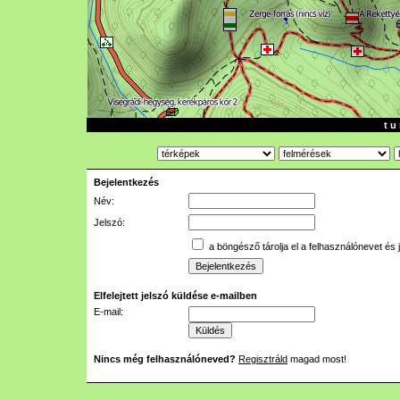
t u 
Bejelentkezés
Név:
Jelszó:
a böngésző tárolja el a felhasználónevet és 
Elfelejtett jelszó küldése e-mailben
E-mail:
Nincs még felhasználóneved?
Regisztráld
magad most!