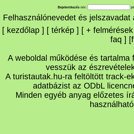
Bejelentkezés
név:
je
Felhasználónevedet és jelszavadat
[
kezdőlap
] [
térkép
] [
+
felmérések
faq
] [
A weboldal működése és tartalma fo
vesszük az észrevétele
A turistautak.hu-ra feltöltött track-
adatbázist az ODbL licencn
Minden egyéb anyag előzetes írá
használható