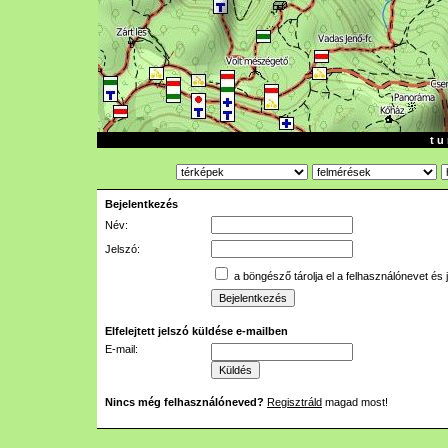
t u 
Bejelentkezés
Név:
Jelszó:
a böngésző tárolja el a felhasználónevet és 
Elfelejtett jelszó küldése e-mailben
E-mail:
Nincs még felhasználóneved?
Regisztráld
magad most!