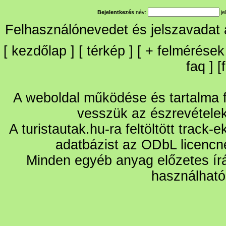
Bejelentkezés
név:
je
Felhasználónevedet és jelszavadat
[
kezdőlap
] [
térkép
] [
+
felmérések
faq
] [
A weboldal működése és tartalma fo
vesszük az észrevétele
A turistautak.hu-ra feltöltött track-
adatbázist az ODbL licencn
Minden egyéb anyag előzetes írá
használható