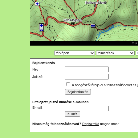
t u 
Bejelentkezés
Név:
Jelszó:
a böngésző tárolja el a felhasználónevet és 
Elfelejtett jelszó küldése e-mailben
E-mail:
Nincs még felhasználóneved?
Regisztráld
magad most!