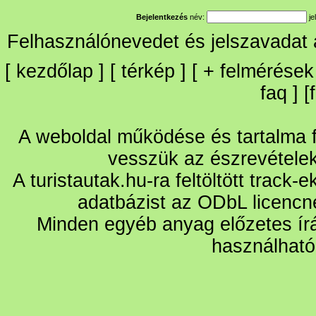
Bejelentkezés
név:
je
Felhasználónevedet és jelszavadat
[
kezdőlap
] [
térkép
] [
+
felmérések
faq
] [
A weboldal működése és tartalma fo
vesszük az észrevétele
A turistautak.hu-ra feltöltött track-
adatbázist az ODbL licencn
Minden egyéb anyag előzetes írá
használható