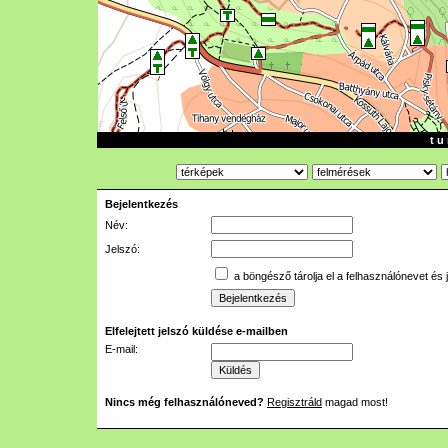
t u 
Bejelentkezés
Név:
Jelszó:
a böngésző tárolja el a felhasználónevet és 
Elfelejtett jelszó küldése e-mailben
E-mail:
Nincs még felhasználóneved?
Regisztráld
magad most!