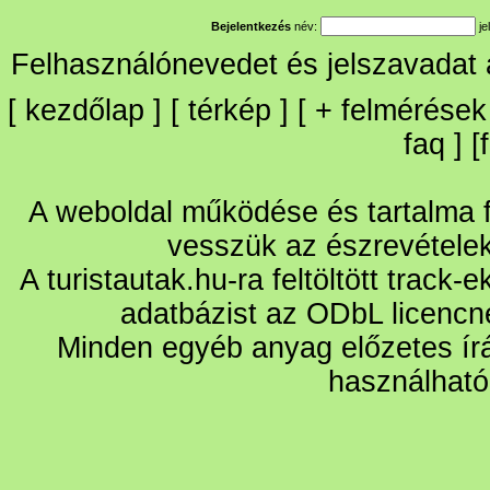
Bejelentkezés
név:
je
Felhasználónevedet és jelszavadat
[
kezdőlap
] [
térkép
] [
+
felmérések
faq
] [
A weboldal működése és tartalma fo
vesszük az észrevétele
A turistautak.hu-ra feltöltött track-
adatbázist az ODbL licencn
Minden egyéb anyag előzetes írá
használható