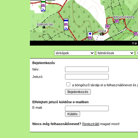
t u 
Bejelentkezés
Név:
Jelszó:
a böngésző tárolja el a felhasználónevet és 
Elfelejtett jelszó küldése e-mailben
E-mail:
Nincs még felhasználóneved?
Regisztráld
magad most!