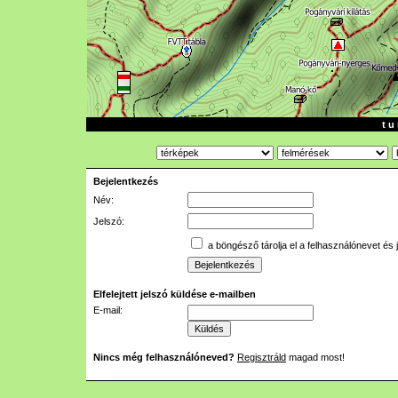
t u 
Bejelentkezés
Név:
Jelszó:
a böngésző tárolja el a felhasználónevet és 
Elfelejtett jelszó küldése e-mailben
E-mail:
Nincs még felhasználóneved?
Regisztráld
magad most!