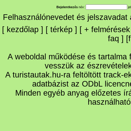
Bejelentkezés
név:
je
Felhasználónevedet és jelszavadat
[
kezdőlap
] [
térkép
] [
+
felmérések
faq
] [
A weboldal működése és tartalma fo
vesszük az észrevétele
A turistautak.hu-ra feltöltött track-
adatbázist az ODbL licencn
Minden egyéb anyag előzetes írá
használható