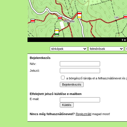
t u 
Bejelentkezés
Név:
Jelszó:
a böngésző tárolja el a felhasználónevet és 
Elfelejtett jelszó küldése e-mailben
E-mail:
Nincs még felhasználóneved?
Regisztráld
magad most!