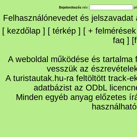
Bejelentkezés
név:
je
Felhasználónevedet és jelszavadat
[
kezdőlap
] [
térkép
] [
+
felmérések
faq
] [
A weboldal működése és tartalma fo
vesszük az észrevétele
A turistautak.hu-ra feltöltött track-
adatbázist az ODbL licencn
Minden egyéb anyag előzetes írá
használható