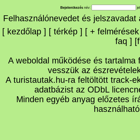
Bejelentkezés
név:
je
Felhasználónevedet és jelszavadat
[
kezdőlap
] [
térkép
] [
+
felmérések
faq
] [
A weboldal működése és tartalma fo
vesszük az észrevétele
A turistautak.hu-ra feltöltött track-
adatbázist az ODbL licencn
Minden egyéb anyag előzetes írá
használható