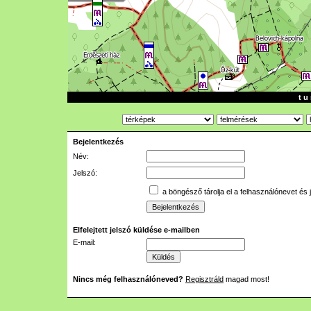
t u 
Bejelentkezés
Név:
Jelszó:
a böngésző tárolja el a felhasználónevet és 
Elfelejtett jelszó küldése e-mailben
E-mail:
Nincs még felhasználóneved?
Regisztráld
magad most!