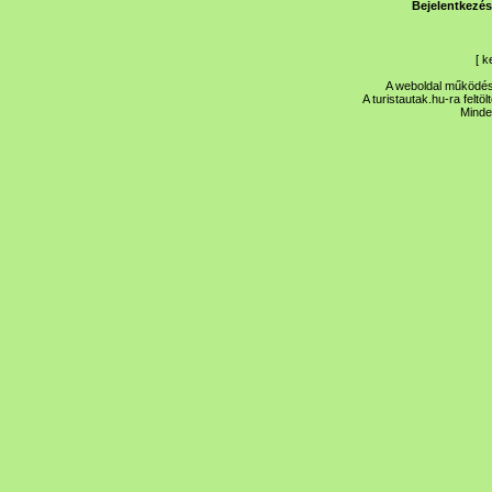
Bejelentkezés
[
k
A weboldal működése
A turistautak.hu-ra feltö
Minde