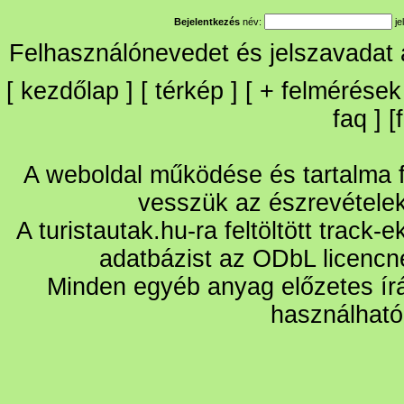
Bejelentkezés
név:
je
Felhasználónevedet és jelszavadat
[
kezdőlap
] [
térkép
] [
+
felmérések
faq
] [
A weboldal működése és tartalma fo
vesszük az észrevétele
A turistautak.hu-ra feltöltött track-
adatbázist az ODbL licencn
Minden egyéb anyag előzetes írá
használható