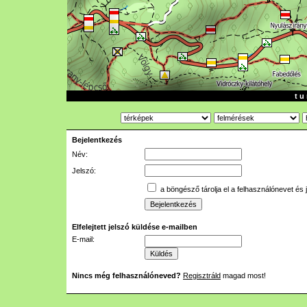
t u 
Bejelentkezés
Név:
Jelszó:
a böngésző tárolja el a felhasználónevet és 
Elfelejtett jelszó küldése e-mailben
E-mail:
Nincs még felhasználóneved?
Regisztráld
magad most!