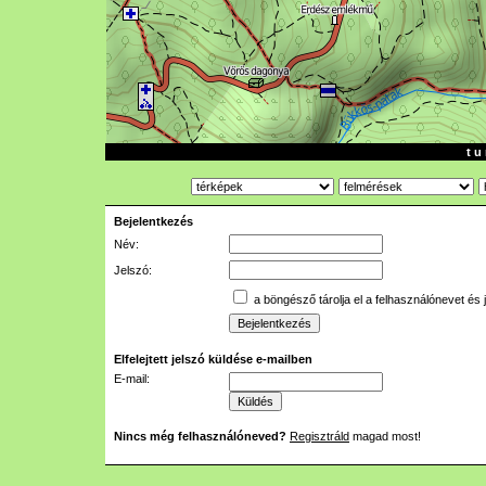
t u 
Bejelentkezés
Név:
Jelszó:
a böngésző tárolja el a felhasználónevet és 
Elfelejtett jelszó küldése e-mailben
E-mail:
Nincs még felhasználóneved?
Regisztráld
magad most!