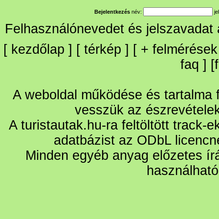
Bejelentkezés
név:
je
Felhasználónevedet és jelszavadat
[
kezdőlap
] [
térkép
] [
+
felmérések
faq
] [
A weboldal működése és tartalma fo
vesszük az észrevétele
A turistautak.hu-ra feltöltött track-
adatbázist az ODbL licencn
Minden egyéb anyag előzetes írá
használható