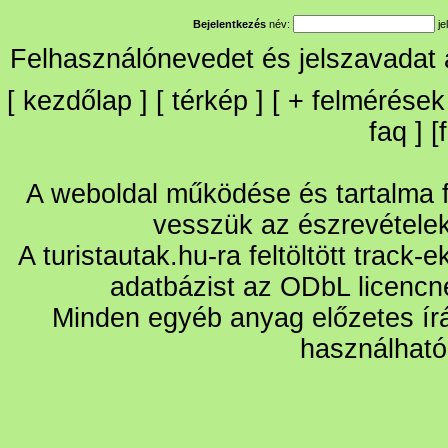
Bejelentkezés
név:
je
Felhasználónevedet és jelszavadat
[
kezdőlap
] [
térkép
] [
+
felmérések
faq
] [
A weboldal működése és tartalma fo
vesszük az észrevétele
A turistautak.hu-ra feltöltött track-
adatbázist az ODbL licencn
Minden egyéb anyag előzetes írá
használható