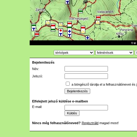
t u 
Bejelentkezés
Név:
Jelszó:
a böngésző tárolja el a felhasználónevet és 
Elfelejtett jelszó küldése e-mailben
E-mail:
Nincs még felhasználóneved?
Regisztráld
magad most!