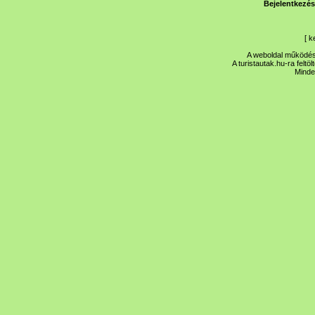
Bejelentkezés
[
k
A weboldal működése
A turistautak.hu-ra feltö
Minde