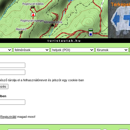
t u r i s t a u t a k . h u
sző tárolja el a felhasználónevet és jelszót egy cookie-ban
ilben
Regisztráld
magad most!