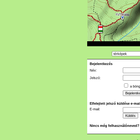
Bejelentkezés
Név:
Jelszó:
a böngé
Elfelejtett jelszó küldése e-ma
E-mail:
Nincs még felhasználóneved?