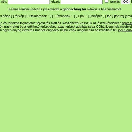
név:
jelszó:
tárolás
[
Felhasználónevedet és jelszavadat a
geocaching.hu
oldalon is használhatod!
ezdőlap
] [
térkép
] [
+
felmérések
~
] [
+
útvonalak
~
] [
+
poi
~
] [
belépés
] [
faq
] [
fórum
]
[
emai
 és tartalma folyamatos fejlesztés alatt áll, köszönettel vesszük az észrevételeket a
fejlesz
ltött track-eket és a letölthető térképeket, azaz térképi adatbázist az ODbL licencnek megfele
n egyéb anyag előzetes írásbeli engedély nélkül csak magáncélra használható fel.
jogi tudni