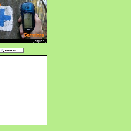
[
english
]