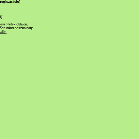
regisztráció
]
l
]
tési ötletek
oldalon.
lően bárki használhatja.
valók