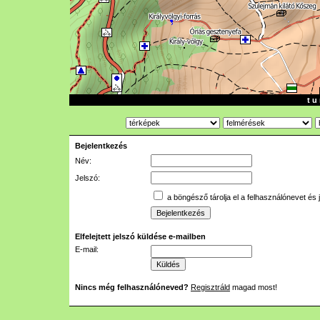
t u 
Bejelentkezés
Név:
Jelszó:
a böngésző tárolja el a felhasználónevet és 
Elfelejtett jelszó küldése e-mailben
E-mail:
Nincs még felhasználóneved?
Regisztráld
magad most!