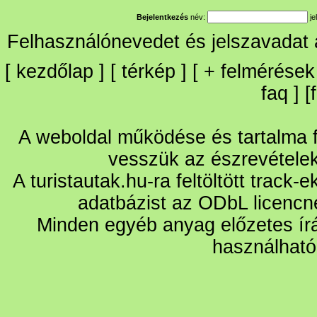
Bejelentkezés
név:
je
Felhasználónevedet és jelszavadat
[
kezdőlap
] [
térkép
] [
+
felmérések
faq
] [
A weboldal működése és tartalma fo
vesszük az észrevétele
A turistautak.hu-ra feltöltött track-
adatbázist az ODbL licencn
Minden egyéb anyag előzetes írá
használható