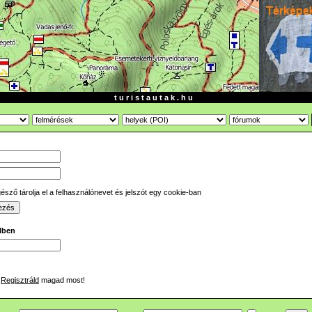
t u r i s t a u t a k . h u
sző tárolja el a felhasználónevet és jelszót egy cookie-ban
ilben
Regisztráld
magad most!