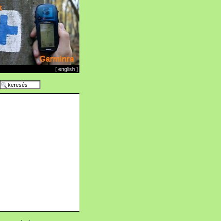
[
english
]