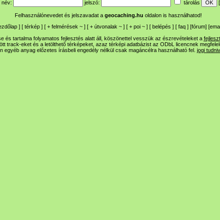
név:
jelszó:
tárolás
[
Felhasználónevedet és jelszavadat a
geocaching.hu
oldalon is használhatod!
ezdőlap
] [
térkép
] [
+
felmérések
~
] [
+
útvonalak
~
] [
+
poi
~
] [
belépés
] [
faq
] [
fórum
]
[
emai
 és tartalma folyamatos fejlesztés alatt áll, köszönettel vesszük az észrevételeket a
fejlesz
ltött track-eket és a letölthető térképeket, azaz térképi adatbázist az ODbL licencnek megfele
n egyéb anyag előzetes írásbeli engedély nélkül csak magáncélra használható fel.
jogi tudni