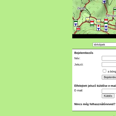
Bejelentkezés
Név:
Jelszó:
a böngé
Elfelejtett jelszó küldése e-ma
E-mail:
Nincs még felhasználóneved?