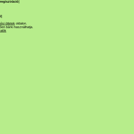
regisztráció
]
l
]
tési ötletek
oldalon.
lően bárki használhatja.
valók