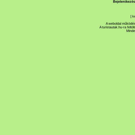
Bejelentkezés
[
k
A weboldal működése
A turistautak.hu-ra feltö
Minde