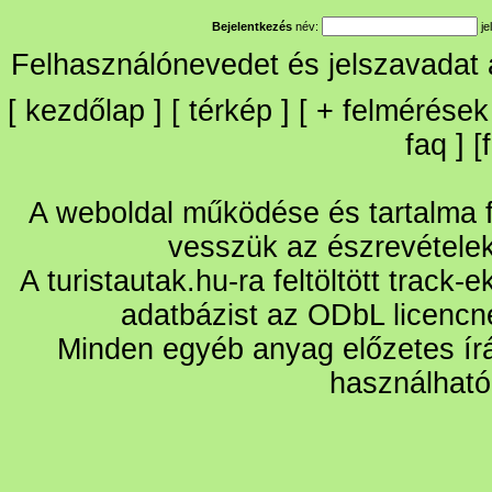
Bejelentkezés
név:
je
Felhasználónevedet és jelszavadat
[
kezdőlap
] [
térkép
] [
+
felmérések
faq
] [
A weboldal működése és tartalma fo
vesszük az észrevétele
A turistautak.hu-ra feltöltött track-
adatbázist az ODbL licencn
Minden egyéb anyag előzetes írá
használható