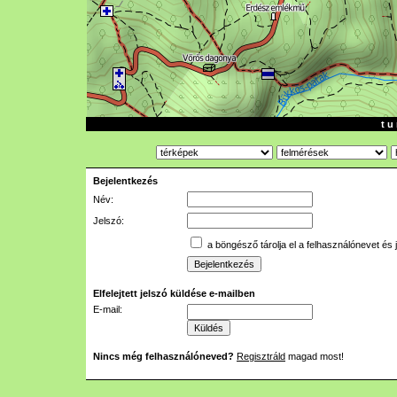
t u 
Bejelentkezés
Név:
Jelszó:
a böngésző tárolja el a felhasználónevet és 
Elfelejtett jelszó küldése e-mailben
E-mail:
Nincs még felhasználóneved?
Regisztráld
magad most!