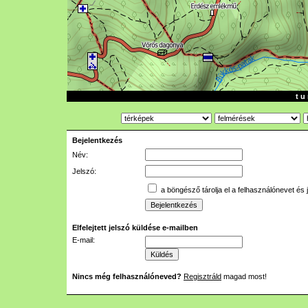
t u 
Bejelentkezés
Név:
Jelszó:
a böngésző tárolja el a felhasználónevet és 
Elfelejtett jelszó küldése e-mailben
E-mail:
Nincs még felhasználóneved?
Regisztráld
magad most!