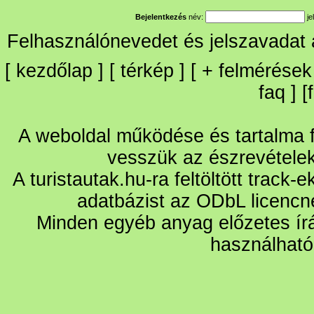
Bejelentkezés
név:
je
Felhasználónevedet és jelszavadat
[
kezdőlap
] [
térkép
] [
+
felmérések
faq
] [
A weboldal működése és tartalma fo
vesszük az észrevétele
A turistautak.hu-ra feltöltött track-
adatbázist az ODbL licencn
Minden egyéb anyag előzetes írá
használható