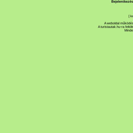
Bejelentkezés
[
k
A weboldal működése
A turistautak.hu-ra feltö
Minde