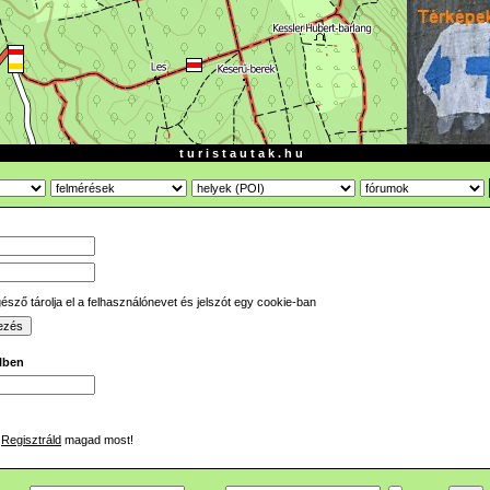
t u r i s t a u t a k . h u
sző tárolja el a felhasználónevet és jelszót egy cookie-ban
ilben
Regisztráld
magad most!