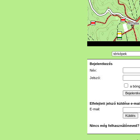
Bejelentkezés
Név:
Jelszó:
a böngé
Elfelejtett jelszó küldése e-ma
E-mail:
Nincs még felhasználóneved?