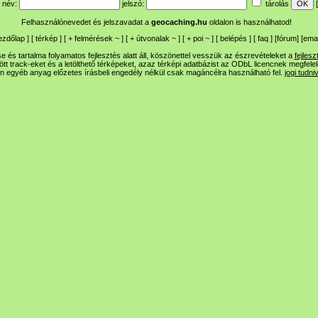
név:
jelszó:
tárolás
[
Felhasználónevedet és jelszavadat a
geocaching.hu
oldalon is használhatod!
ezdőlap
] [
térkép
] [
+
felmérések
~
] [
+
útvonalak
~
] [
+
poi
~
] [
belépés
] [
faq
] [
fórum
]
[
emai
 és tartalma folyamatos fejlesztés alatt áll, köszönettel vesszük az észrevételeket a
fejlesz
ltött track-eket és a letölthető térképeket, azaz térképi adatbázist az ODbL licencnek megfele
n egyéb anyag előzetes írásbeli engedély nélkül csak magáncélra használható fel.
jogi tudni