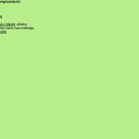
regisztráció
]
l
]
tési ötletek
oldalon.
lően bárki használhatja.
valók