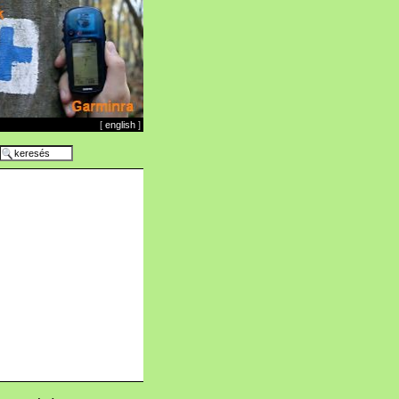
[
english
]