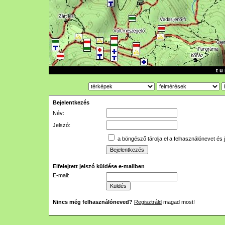
t u 
Bejelentkezés
Név:
Jelszó:
a böngésző tárolja el a felhasználónevet és 
Elfelejtett jelszó küldése e-mailben
E-mail:
Nincs még felhasználóneved?
Regisztráld
magad most!