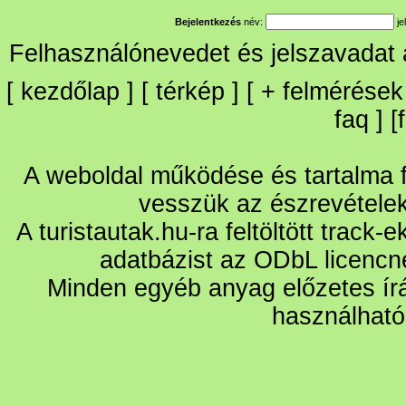
Bejelentkezés
név:
je
Felhasználónevedet és jelszavadat
[
kezdőlap
] [
térkép
] [
+
felmérések
faq
] [
A weboldal működése és tartalma fo
vesszük az észrevétele
A turistautak.hu-ra feltöltött track-
adatbázist az ODbL licencn
Minden egyéb anyag előzetes írá
használható