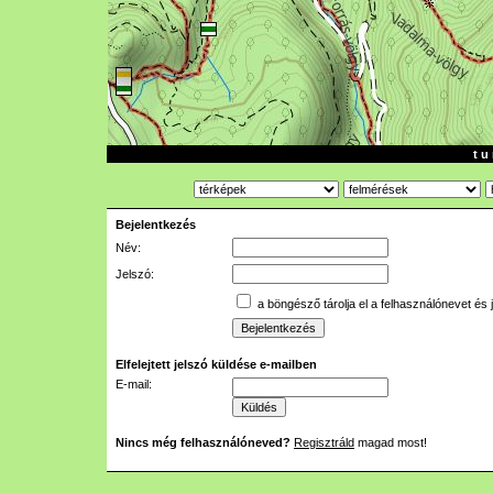
t u 
Bejelentkezés
Név:
Jelszó:
a böngésző tárolja el a felhasználónevet és 
Elfelejtett jelszó küldése e-mailben
E-mail:
Nincs még felhasználóneved?
Regisztráld
magad most!