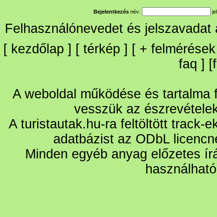
Bejelentkezés
név:
je
Felhasználónevedet és jelszavadat
[
kezdőlap
] [
térkép
] [
+
felmérések
faq
] [
A weboldal működése és tartalma fo
vesszük az észrevétele
A turistautak.hu-ra feltöltött track-
adatbázist az ODbL licencn
Minden egyéb anyag előzetes írá
használható