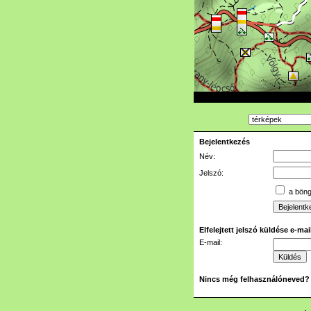
Bejelentkezés
Név:
Jelszó:
a böngé
Elfelejtett jelszó küldése e-ma
E-mail:
Nincs még felhasználóneved?