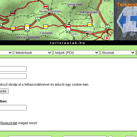
t u r i s t a u t a k . h u
sző tárolja el a felhasználónevet és jelszót egy cookie-ban
ilben
Regisztráld
magad most!