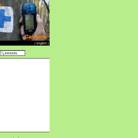
[
english
]