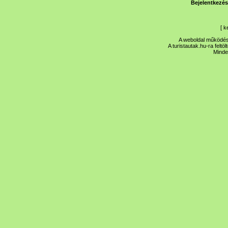
Bejelentkezés
[
k
A weboldal működése
A turistautak.hu-ra feltö
Minde