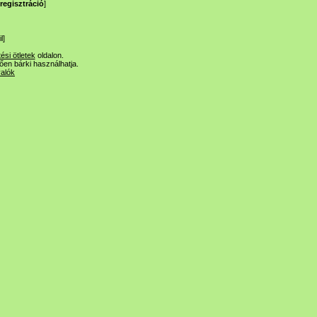
regisztráció
]
l
]
tési ötletek
oldalon.
lően bárki használhatja.
valók