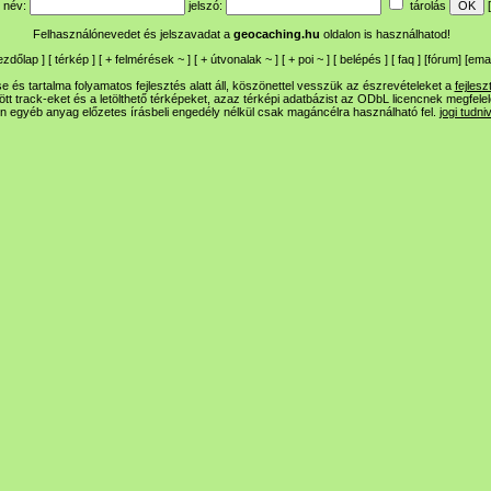
név:
jelszó:
tárolás
[
Felhasználónevedet és jelszavadat a
geocaching.hu
oldalon is használhatod!
ezdőlap
] [
térkép
] [
+
felmérések
~
] [
+
útvonalak
~
] [
+
poi
~
] [
belépés
] [
faq
] [
fórum
]
[
emai
 és tartalma folyamatos fejlesztés alatt áll, köszönettel vesszük az észrevételeket a
fejlesz
ltött track-eket és a letölthető térképeket, azaz térképi adatbázist az ODbL licencnek megfele
n egyéb anyag előzetes írásbeli engedély nélkül csak magáncélra használható fel.
jogi tudni