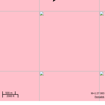
500 m
M=1:27 083
2000 ft
Permalink