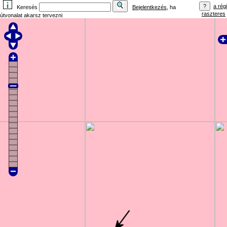
a régi
Keresés
Bejelentkezés
, ha
raszteres
útvonalat akarsz tervezni